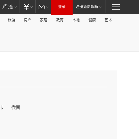
登录
注册免费邮箱
旅游
房产
家居
教育
本地
健康
艺术
卡
微面