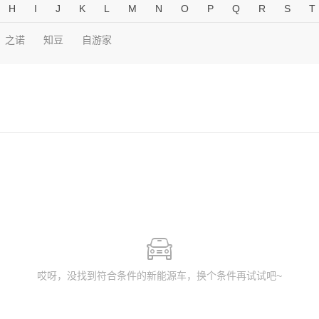
H
I
J
K
L
M
N
O
P
Q
R
S
T
之诺
知豆
自游家
哎呀，没找到符合条件的新能源车，换个条件再试试吧~