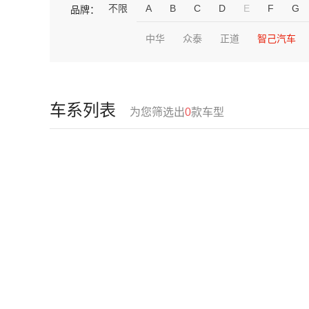
不限
A
B
C
D
E
F
G
品牌：
中华
众泰
正道
智己汽车
车系列表
为您筛选出
0
款车型