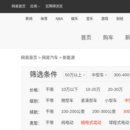
网易首页
应用
无障碍浏览
新闻
体育
NBA
娱乐
音乐
游戏
财经
首页
购车
网易首页
>
网易汽车
> 新能源
筛选条件
50万以上
×
中型车
×
300-40
不限
10万以下
10-20万
20-30万
价格：
不限
微型车
紧凑型车
小型车
中
级别：
不限
100-200公里
200-300公里
30
续航：
不限
纯电动
插电式混动
增程式电动
类型：