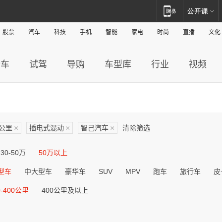
股票
汽车
科技
手机
智能
家电
时尚
直播
文化
新车
试驾
导购
车型库
行业
视频
0公里
×
插电式混动
×
智己汽车
×
清除筛选
30-50万
50万以上
型车
中大型车
豪华车
SUV
MPV
跑车
旅行车
皮
0-400公里
400公里及以上