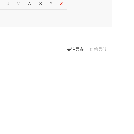
U
V
W
X
Y
Z
关注最多
价格最低