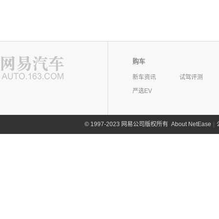
购车
新车资讯
试驾评测
严选EV
©
1997-2023 网易公司版权所有
About NetEase
|