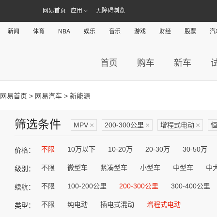
网易首页
应用
无障碍浏览
新闻
体育
NBA
娱乐
音乐
游戏
财经
股票
汽
首页
购车
新车
网易首页
>
网易汽车
> 新能源
筛选条件
MPV
×
200-300公里
×
增程式电动
×
不限
10万以下
10-20万
20-30万
30-50万
价格：
不限
微型车
紧凑型车
小型车
中型车
中
级别：
不限
100-200公里
200-300公里
300-400公里
续航：
不限
纯电动
插电式混动
增程式电动
类型：