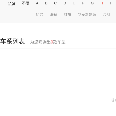
不限
A
B
C
D
E
F
G
H
I
品牌：
哈弗
海马
红旗
华泰新能源
合创
车系列表
为您筛选出
0
款车型
哎