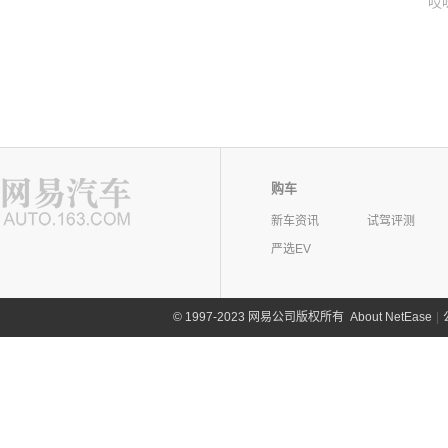
哎
购车
新车资讯
试驾评测
严选EV
©
1997-2023 网易公司版权所有
About NetEase
|