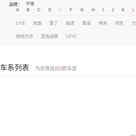
不限
品牌：
A
B
C
D
E
F
G
H
I
J
K
L
LITE
岚图
雷丁
路虎
雷诺
林肯
领克
力
陆地方舟
蓝电品牌
LEVC
车系列表
为您筛选出
0
款车型