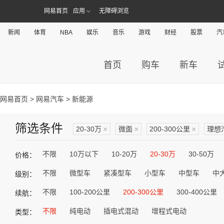
网易首页
应用
无障碍浏览
新闻
体育
NBA
娱乐
音乐
游戏
财经
股票
汽
首页
购车
新车
网易首页
>
网易汽车
> 新能源
筛选条件
20-30万
×
微面
×
200-300公里
×
理想
不限
10万以下
10-20万
20-30万
30-50万
价格：
不限
微型车
紧凑型车
小型车
中型车
中
级别：
不限
100-200公里
200-300公里
300-400公里
续航：
不限
纯电动
插电式混动
增程式电动
类型：