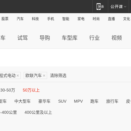
股票
汽车
科技
手机
智能
家电
时尚
直播
文化
新车
试驾
导购
车型库
行业
视频
程式电动
×
欧联汽车
×
清除筛选
30-50万
50万以上
型车
中大型车
豪华车
SUV
MPV
跑车
旅行车
皮
0-400公里
400公里及以上