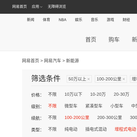
网易首页
应用
无障碍浏览
新闻
体育
NBA
娱乐
音乐
游戏
财经
首页
购车
网易首页
>
网易汽车
> 新能源
筛选条件
50万以上
×
100-200公里
×
增
不限
10万以下
10-20万
20-30万
价格：
不限
微型车
紧凑型车
小型车
中
级别：
不限
100-200公里
200-300公里
30
续航：
不限
纯电动
插电式混动
增程式电动
类型：