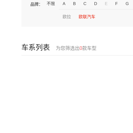
不限
A
B
C
D
E
F
G
品牌：
欧拉
欧联汽车
车系列表
为您筛选出
0
款车型