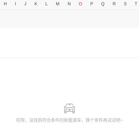
H
I
J
K
L
M
N
O
P
Q
R
S
T
哎呀，没找到符合条件的新能源车，换个条件再试试吧~