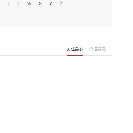
U
V
W
X
Y
Z
关注最多
价格最低