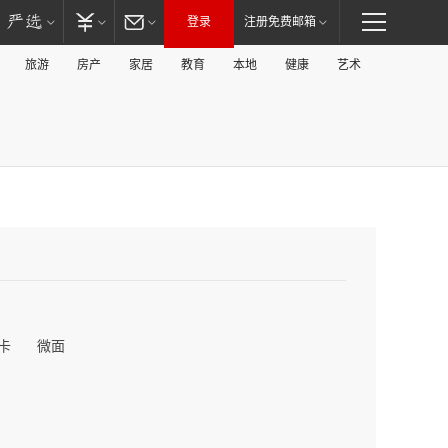
登录
注册免费邮箱
旅游
房产
家居
教育
本地
健康
艺术
卡
微面