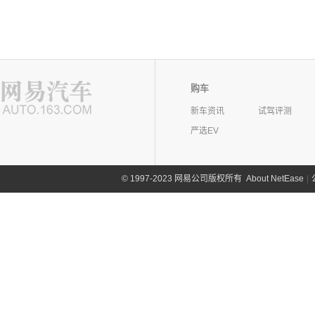
购车
新车资讯
试驾评测
严选EV
©
1997-2023 网易公司版权所有
About NetEase
|