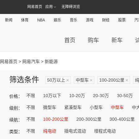
网易首页
应用
无障碍浏览
新闻
体育
NBA
娱乐
音乐
游戏
财经
股票
汽
首页
购车
新车
网易首页
>
网易汽车
> 新能源
筛选条件
50万以上
×
中型车
×
100-200公里
×
不限
10万以下
10-20万
20-30万
30-50万
价格：
不限
微型车
紧凑型车
小型车
中型车
中
级别：
不限
100-200公里
200-300公里
300-400公里
续航：
不限
纯电动
插电式混动
增程式电动
类型：