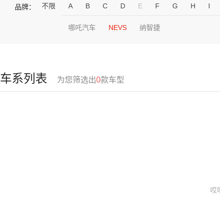
不限
A
B
C
D
E
F
G
H
I
品牌：
哪吒汽车
NEVS
纳智捷
车系列表
为您筛选出
0
款车型
哎