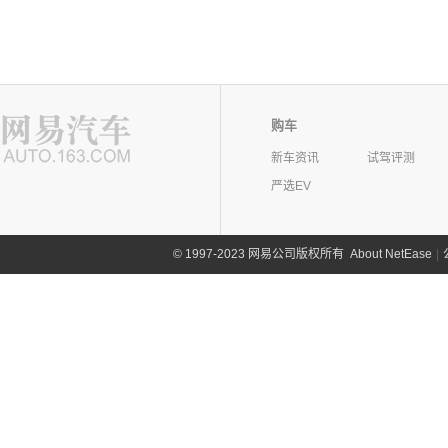
购车
新车资讯
试驾评测
严选EV
©
1997-2023 网易公司版权所有
About NetEase
|