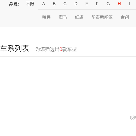
不限
A
B
C
D
E
F
G
H
I
品牌：
哈弗
海马
红旗
华泰新能源
合创
车系列表
为您筛选出
0
款车型
哎