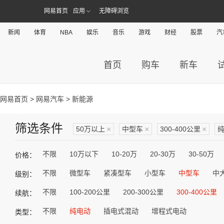
网易首页
应用
无障碍浏览
新闻
体育
NBA
娱乐
音乐
游戏
财经
股票
汽
首页
购车
新车
网易首页
>
网易汽车
> 新能源
筛选条件
50万以上
×
中型车
×
300-400公里
×
不限
10万以下
10-20万
20-30万
30-50万
价格：
不限
微型车
紧凑型车
小型车
中型车
中
级别：
不限
100-200公里
200-300公里
300-400公里
续航：
不限
纯电动
插电式混动
增程式电动
类型：