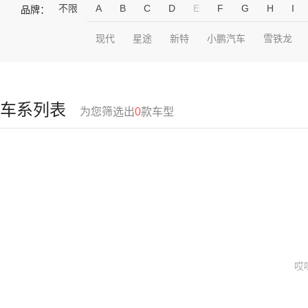
不限
A
B
C
D
E
F
G
H
I
品牌：
现代
星途
新特
小鹏汽车
雪铁龙
车系列表
为您筛选出
0
款车型
哎