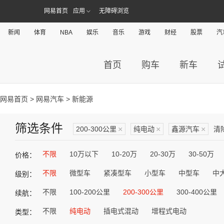
网易首页
应用
无障碍浏览
新闻
体育
NBA
娱乐
音乐
游戏
财经
股票
汽
首页
购车
新车
网易首页
>
网易汽车
> 新能源
筛选条件
200-300公里
×
纯电动
×
鑫源汽车
×
清
不限
10万以下
10-20万
20-30万
30-50万
价格：
不限
微型车
紧凑型车
小型车
中型车
中
级别：
不限
100-200公里
200-300公里
300-400公里
续航：
不限
纯电动
插电式混动
增程式电动
类型：