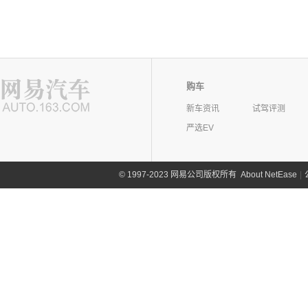
购车
新车资讯
试驾评测
严选EV
©
1997-2023 网易公司版权所有
About NetEase
|