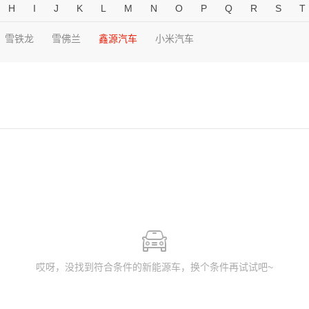
H
I
J
K
L
M
N
O
P
Q
R
S
T
雪铁龙
雪佛兰
鑫源汽车
小米汽车
哎呀，没找到符合条件的新能源车，换个条件再试试吧~