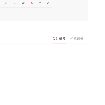
U
V
W
X
Y
Z
关注最多
价格最低