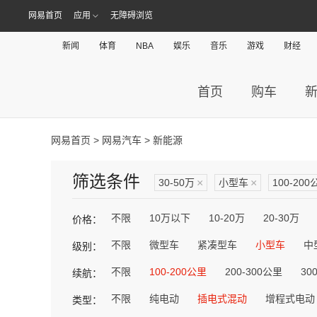
网易首页
应用
无障碍浏览
新闻
体育
NBA
娱乐
音乐
游戏
财经
首页
购车
网易首页
>
网易汽车
> 新能源
筛选条件
30-50万
×
小型车
×
100-200
不限
10万以下
10-20万
20-30万
价格：
不限
微型车
紧凑型车
小型车
中
级别：
不限
100-200公里
200-300公里
30
续航：
不限
纯电动
插电式混动
增程式电动
类型：