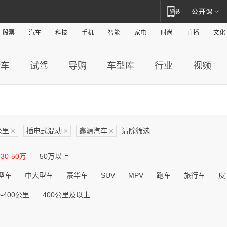
股票
汽车
科技
手机
智能
家电
时尚
直播
文化
新车
试驾
导购
车型库
行业
视频
公里
×
插电式混动
×
鑫源汽车
×
清除筛选
30-50万
50万以上
型车
中大型车
豪华车
SUV
MPV
跑车
旅行车
皮
0-400公里
400公里及以上