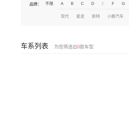
不限
A
B
C
D
E
F
G
品牌：
现代
星途
新特
小鹏汽车
车系列表
为您筛选出
0
款车型