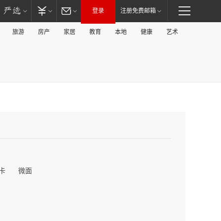
登录
注册免费邮箱
旅游
房产
家居
教育
本地
健康
艺术
卡
微面