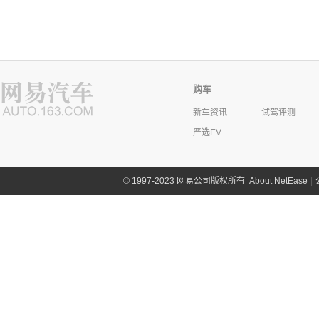
购车
新车资讯
试驾评测
严选EV
©
1997-2023 网易公司版权所有
About NetEase
|