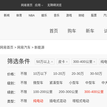
网易首页
应用
无障碍浏览
新闻
体育
NBA
娱乐
音乐
游戏
财经
股票
汽
首页
购车
新车
网易首页
>
网易汽车
> 新能源
筛选条件
50万以上
×
皮卡
×
300-400公里
×
纯
不限
10万以下
10-20万
20-30万
30-50万
价格：
不限
微型车
紧凑型车
小型车
中型车
中
级别：
不限
100-200公里
200-300公里
300-400公里
续航：
不限
纯电动
插电式混动
增程式电动
类型：