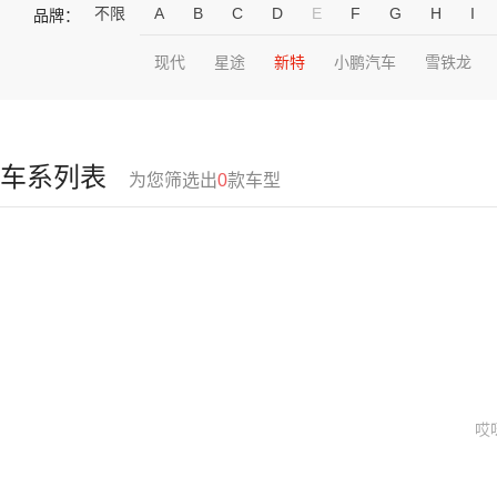
不限
A
B
C
D
E
F
G
H
I
品牌：
现代
星途
新特
小鹏汽车
雪铁龙
车系列表
为您筛选出
0
款车型
哎