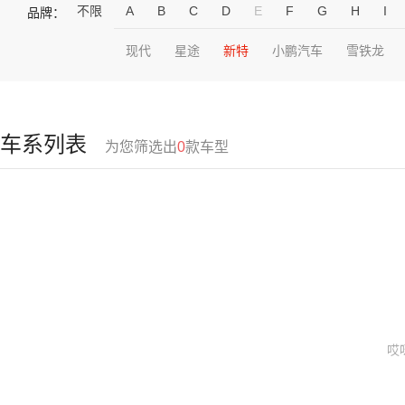
不限
A
B
C
D
E
F
G
H
I
品牌：
现代
星途
新特
小鹏汽车
雪铁龙
车系列表
为您筛选出
0
款车型
哎