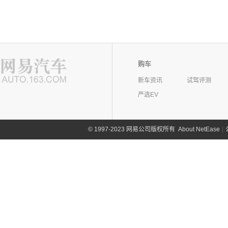
购车
新车资讯
试驾评测
严选EV
©
1997-2023 网易公司版权所有
About NetEase
|