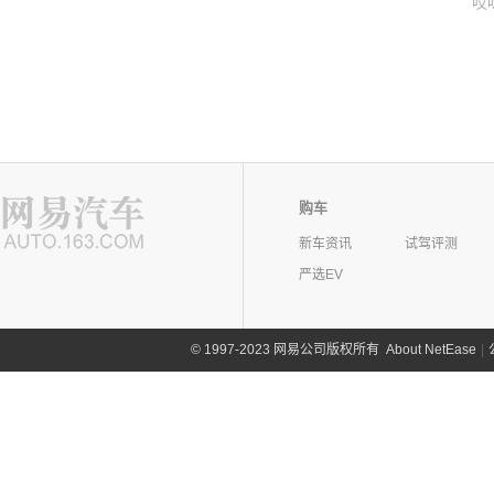
哎
购车
新车资讯
试驾评测
严选EV
©
1997-2023 网易公司版权所有
About NetEase
|