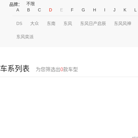
不限
品牌：
A
B
C
D
E
F
G
H
I
J
K
L
DS
大众
东南
东风
东风日产启辰
东风风神
东风奕派
车系列表
为您筛选出
0
款车型