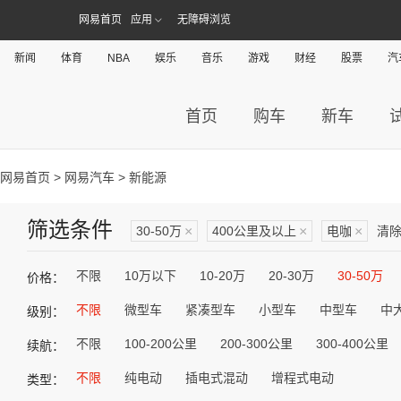
网易首页
应用
无障碍浏览
新闻
体育
NBA
娱乐
音乐
游戏
财经
股票
汽
首页
购车
新车
网易首页
>
网易汽车
> 新能源
筛选条件
30-50万
×
400公里及以上
×
电咖
×
清
不限
10万以下
10-20万
20-30万
30-50万
价格：
不限
微型车
紧凑型车
小型车
中型车
中
级别：
不限
100-200公里
200-300公里
300-400公里
续航：
不限
纯电动
插电式混动
增程式电动
类型：