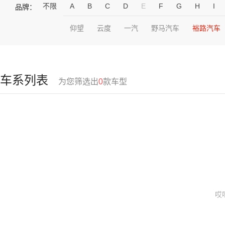
不限
A
B
C
D
E
F
G
H
I
品牌：
仰望
云度
一汽
野马汽车
裕路汽车
车系列表
为您筛选出
0
款车型
哎