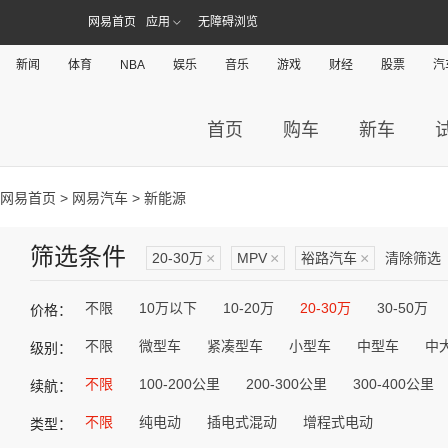
网易首页
应用
无障碍浏览
新闻
体育
NBA
娱乐
音乐
游戏
财经
股票
汽
首页
购车
新车
网易首页
>
网易汽车
> 新能源
筛选条件
20-30万
×
MPV
×
裕路汽车
×
清除筛选
不限
10万以下
10-20万
20-30万
30-50万
价格：
不限
微型车
紧凑型车
小型车
中型车
中
级别：
不限
100-200公里
200-300公里
300-400公里
续航：
不限
纯电动
插电式混动
增程式电动
类型：