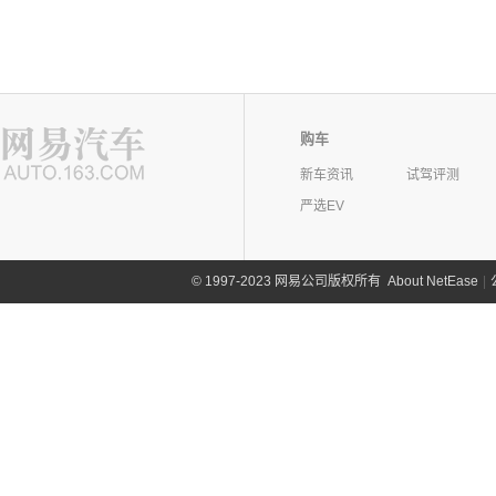
购车
新车资讯
试驾评测
严选EV
©
1997-2023 网易公司版权所有
About NetEase
|