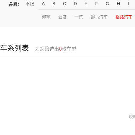
不限
A
B
C
D
E
F
G
H
I
品牌：
仰望
云度
一汽
野马汽车
裕路汽车
车系列表
为您筛选出
0
款车型
哎