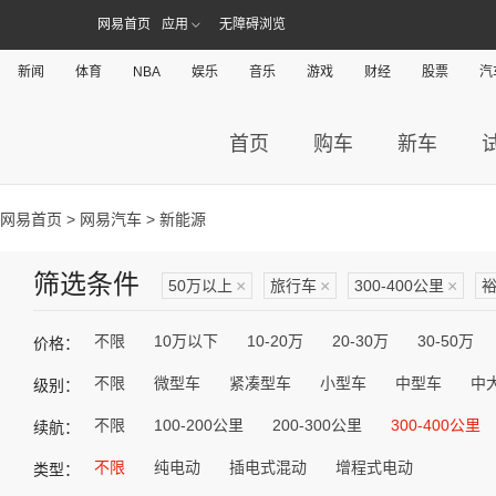
网易首页
应用
无障碍浏览
新闻
体育
NBA
娱乐
音乐
游戏
财经
股票
汽
首页
购车
新车
网易首页
>
网易汽车
> 新能源
筛选条件
50万以上
×
旅行车
×
300-400公里
×
不限
10万以下
10-20万
20-30万
30-50万
价格：
不限
微型车
紧凑型车
小型车
中型车
中
级别：
不限
100-200公里
200-300公里
300-400公里
续航：
不限
纯电动
插电式混动
增程式电动
类型：