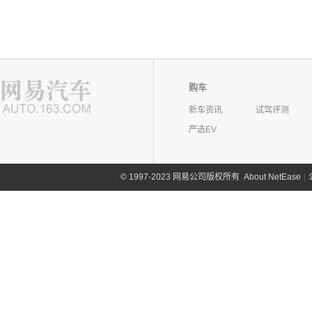
购车
新车资讯
试驾评测
严选EV
©
1997-2023 网易公司版权所有
About NetEase
|