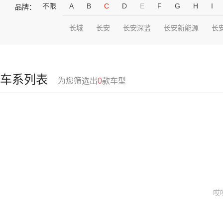
不限
A
B
C
D
E
F
G
H
I
品牌：
长城
长安
长安深蓝
长安新能源
长
车系列表
为您筛选出
0
款车型
哎