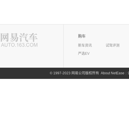
购车
新车资讯
试驾评测
严选EV
©
1997-2023 网易公司版权所有
About NetEase
|