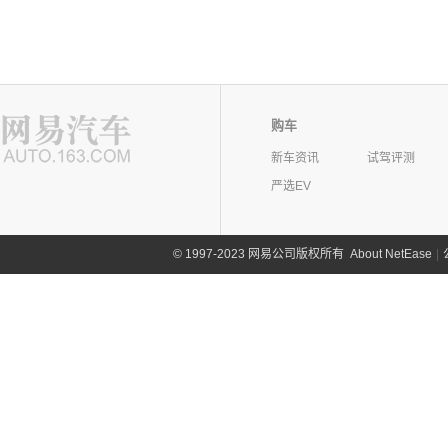
购车
新车资讯
试驾评测
严选EV
©
1997-2023 网易公司版权所有
About NetEase
|