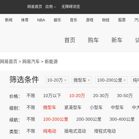
网易首页
应用
无障碍浏览
新闻
体育
NBA
娱乐
音乐
游戏
财经
股票
汽
首页
购车
新车
网易首页
>
网易汽车
> 新能源
筛选条件
10-20万
×
微型车
×
100-200公里
×
纯
不限
10万以下
10-20万
20-30万
30-50万
价格：
不限
微型车
紧凑型车
小型车
中型车
中
级别：
不限
100-200公里
200-300公里
300-400公里
续航：
不限
纯电动
插电式混动
增程式电动
类型：