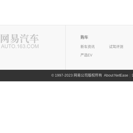
购车
新车资讯
试驾评测
严选EV
©
1997-2023 网易公司版权所有
About NetEase
|