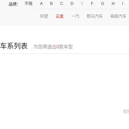
不限
A
B
C
D
E
F
G
H
I
品牌：
仰望
云度
一汽
野马汽车
裕路汽车
车系列表
为您筛选出
0
款车型
哎