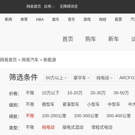
网易首页
应用
无障碍浏览
新闻
体育
NBA
娱乐
音乐
游戏
财经
股票
汽
首页
购车
新车
网易首页
>
网易汽车
> 新能源
筛选条件
50万以上
×
豪华车
×
纯电动
×
ARCF
不限
10万以下
10-20万
20-30万
30-50万
价格：
不限
微型车
紧凑型车
小型车
中型车
中
级别：
不限
100-200公里
200-300公里
300-400公里
续航：
不限
纯电动
插电式混动
增程式电动
类型：