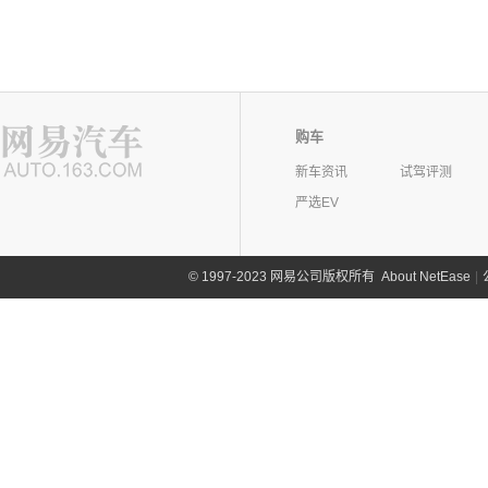
购车
新车资讯
试驾评测
严选EV
©
1997-2023 网易公司版权所有
About NetEase
|