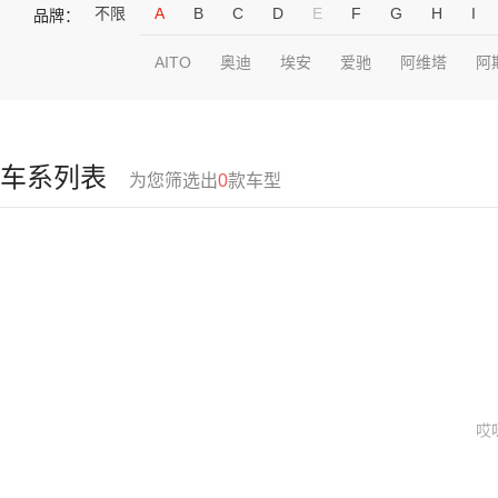
不限
A
B
C
D
E
F
G
H
I
品牌：
AITO
奥迪
埃安
爱驰
阿维塔
阿
车系列表
为您筛选出
0
款车型
哎