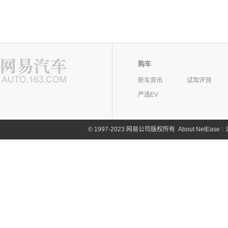
购车
新车资讯
试驾评测
严选EV
©
1997-2023 网易公司版权所有
About NetEase
|