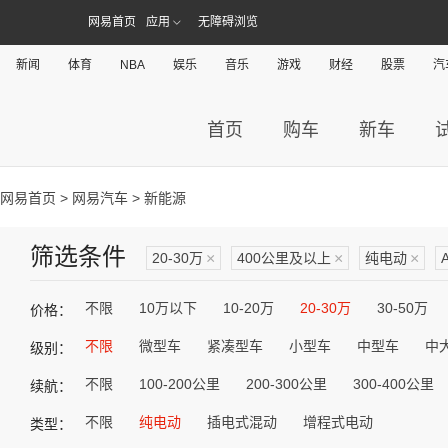
网易首页
应用
无障碍浏览
新闻
体育
NBA
娱乐
音乐
游戏
财经
股票
汽
首页
购车
新车
网易首页
>
网易汽车
> 新能源
筛选条件
20-30万
×
400公里及以上
×
纯电动
×
不限
10万以下
10-20万
20-30万
30-50万
价格：
不限
微型车
紧凑型车
小型车
中型车
中
级别：
不限
100-200公里
200-300公里
300-400公里
续航：
不限
纯电动
插电式混动
增程式电动
类型：