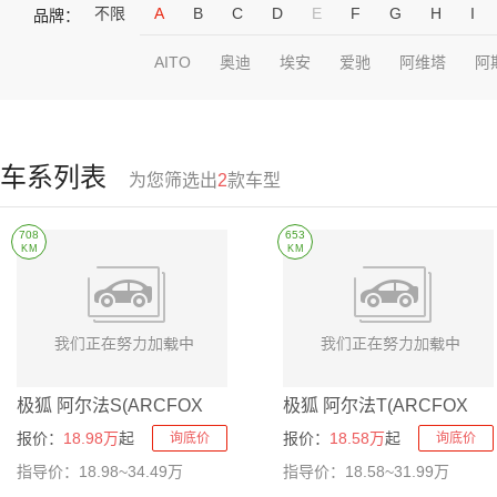
不限
A
B
C
D
E
F
G
H
I
品牌：
AITO
奥迪
埃安
爱驰
阿维塔
阿
车系列表
为您筛选出
2
款车型
708
653
KM
KM
极狐 阿尔法S(ARCFOX
极狐 阿尔法T(ARCFOX
αS)
αT)
报价：
18.98万
起
报价：
18.58万
起
询底价
询底价
指导价：18.98~34.49万
指导价：18.58~31.99万