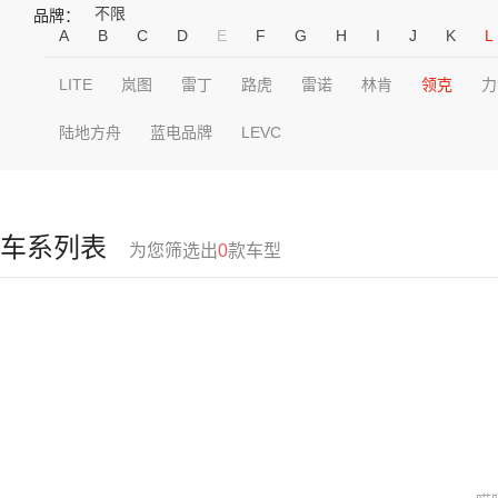
不限
品牌：
A
B
C
D
E
F
G
H
I
J
K
L
LITE
岚图
雷丁
路虎
雷诺
林肯
领克
力
陆地方舟
蓝电品牌
LEVC
车系列表
为您筛选出
0
款车型