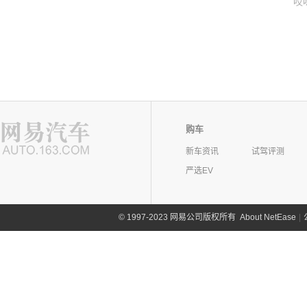
哎
购车
新车资讯
试驾评测
严选EV
©
1997-2023 网易公司版权所有
About NetEase
|