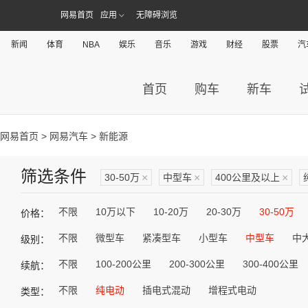
网易首页
应用
无障碍浏览
新闻
体育
NBA
娱乐
音乐
游戏
财经
股票
汽
首页
购车
新车
网易首页
>
网易汽车
> 新能源
筛选条件
30-50万
×
中型车
×
400公里及以上
×
不限
10万以下
10-20万
20-30万
30-50万
价格：
不限
微型车
紧凑型车
小型车
中型车
中
级别：
不限
100-200公里
200-300公里
300-400公里
续航：
不限
纯电动
插电式混动
增程式电动
类型：