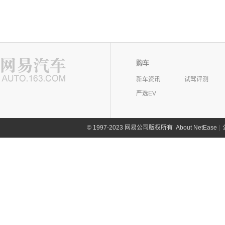
购车
新车资讯
试驾评测
严选EV
©
1997-2023 网易公司版权所有
About NetEase
|