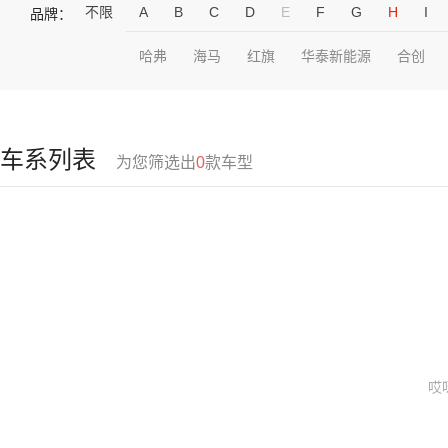
不限
A
B
C
D
E
F
G
H
I
品牌：
哈弗
海马
红旗
华泰新能源
合创
车系列表
为您筛选出
0
款车型
哎