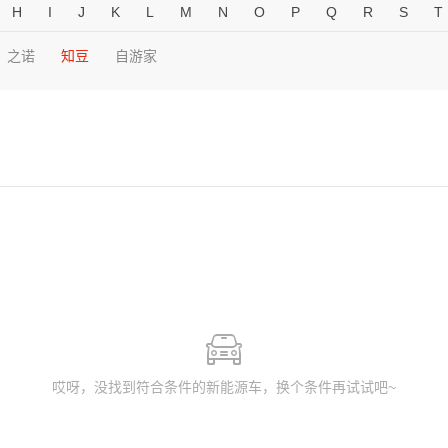
H
I
J
K
L
M
N
O
P
Q
R
S
T
之诺
知豆
自游家
哎呀，没找到符合条件的新能源车，换个条件再试试吧~