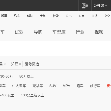
股票
汽车
科技
手机
智能
家电
时尚
直播
文化
新车
试驾
导购
车型库
行业
视频
公里
×
知豆
×
清除筛选
30-50万
50万以上
型车
中大型车
豪华车
SUV
MPV
跑车
旅行车
皮
0-400公里
400公里及以上