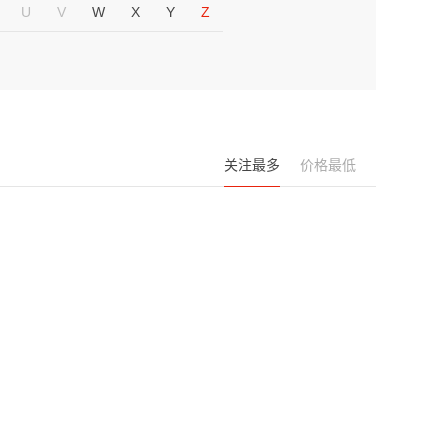
U
V
W
X
Y
Z
关注最多
价格最低