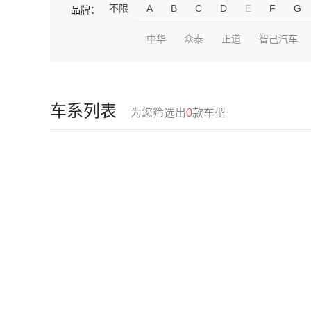
不限
A
B
C
D
E
F
G
品牌：
中华
众泰
正道
智己汽车
车系列表
为您筛选出
0
款车型