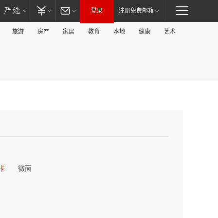
登录
注册免费邮箱
旅游
房产
家居
教育
本地
健康
艺术
卡
微面