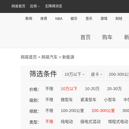
网易首页
应用
无障碍浏览
新闻
体育
NBA
娱乐
音乐
游戏
财经
首页
购车
网易首页
>
网易汽车
> 新能源
筛选条件
10万以下
×
皮卡
×
200-300
不限
10万以下
10-20万
20-30万
价格：
不限
微型车
紧凑型车
小型车
中
级别：
不限
100-200公里
200-300公里
30
续航：
不限
纯电动
插电式混动
增程式电动
类型：