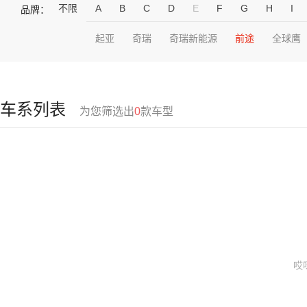
不限
A
B
C
D
E
F
G
H
I
品牌：
起亚
奇瑞
奇瑞新能源
前途
全球鹰
车系列表
为您筛选出
0
款车型
哎