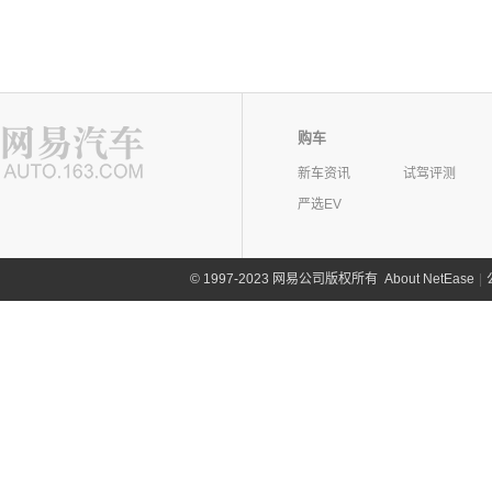
购车
新车资讯
试驾评测
严选EV
©
1997-2023 网易公司版权所有
About NetEase
|