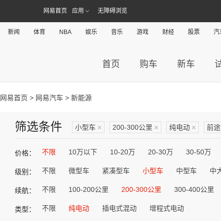
网易首页
应用
无障碍浏览
新闻
体育
NBA
娱乐
音乐
游戏
财经
股票
汽
首页
购车
新车
网易首页
>
网易汽车
> 新能源
筛选条件
小型车
×
200-300公里
×
纯电动
×
前途
不限
10万以下
10-20万
20-30万
30-50万
价格：
不限
微型车
紧凑型车
小型车
中型车
中
级别：
不限
100-200公里
200-300公里
300-400公里
续航：
不限
纯电动
插电式混动
增程式电动
类型：