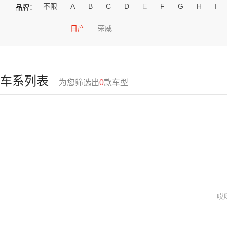
不限
A
B
C
D
E
F
G
H
I
品牌：
日产
荣威
车系列表
为您筛选出
0
款车型
哎