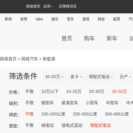
网易首页
应用
无障碍浏览
新闻
体育
NBA
娱乐
音乐
游戏
财经
股票
汽
首页
购车
新车
网易首页
>
网易汽车
> 新能源
筛选条件
30-50万
×
皮卡
×
增程式电动
×
日产
×
不限
10万以下
10-20万
20-30万
30-50万
价格：
不限
微型车
紧凑型车
小型车
中型车
中
级别：
不限
100-200公里
200-300公里
300-400公里
续航：
不限
纯电动
插电式混动
增程式电动
类型：