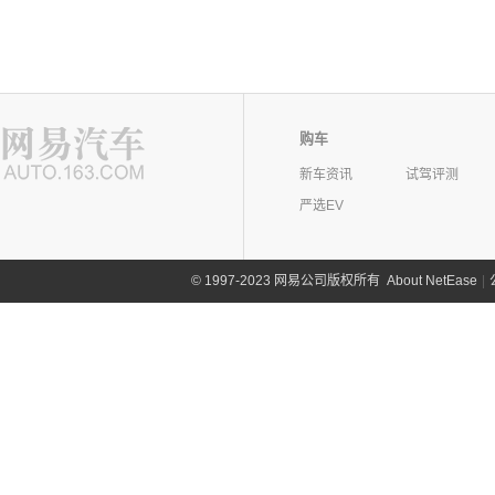
购车
新车资讯
试驾评测
严选EV
©
1997-2023 网易公司版权所有
About NetEase
|