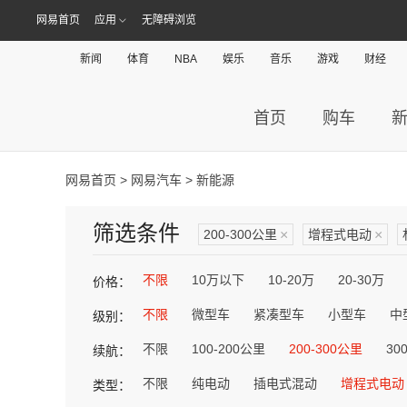
网易首页
应用
无障碍浏览
新闻
体育
NBA
娱乐
音乐
游戏
财经
首页
购车
网易首页
>
网易汽车
> 新能源
筛选条件
200-300公里
×
增程式电动
×
不限
10万以下
10-20万
20-30万
价格：
不限
微型车
紧凑型车
小型车
中
级别：
不限
100-200公里
200-300公里
30
续航：
不限
纯电动
插电式混动
增程式电动
类型：