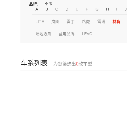
不限
品牌：
A
B
C
D
E
F
G
H
I
J
LITE
岚图
雷丁
路虎
雷诺
林肯
陆地方舟
蓝电品牌
LEVC
车系列表
为您筛选出
0
款车型