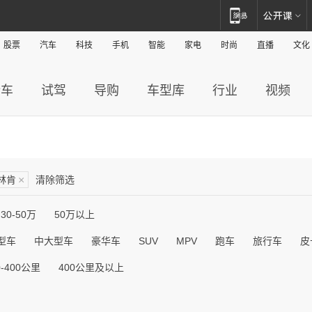
股票
汽车
科技
手机
智能
家电
时尚
直播
文化
新车
试驾
导购
车型库
行业
视频
林肯
×
清除筛选
30-50万
50万以上
型车
中大型车
豪华车
SUV
MPV
跑车
旅行车
皮
0-400公里
400公里及以上