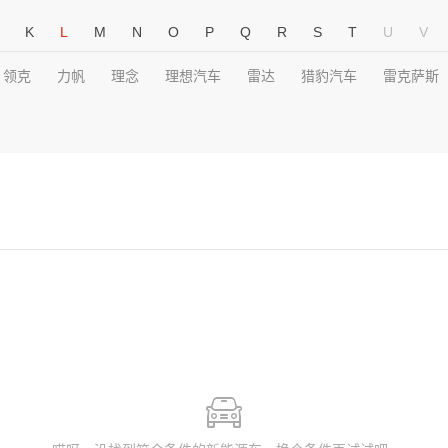
K
L
M
N
O
P
Q
R
S
T
U
V
领克
力帆
理念
理想汽车
雷达
猎豹汽车
雷克萨斯