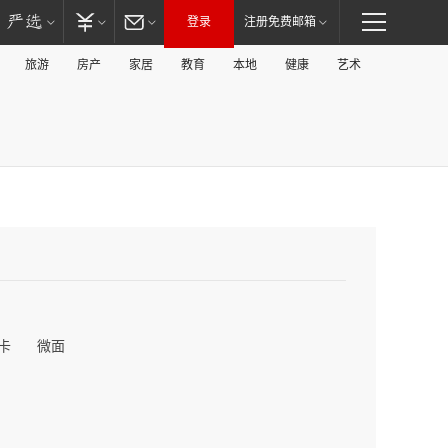
登录
注册免费邮箱
旅游
房产
家居
教育
本地
健康
艺术
卡
微面