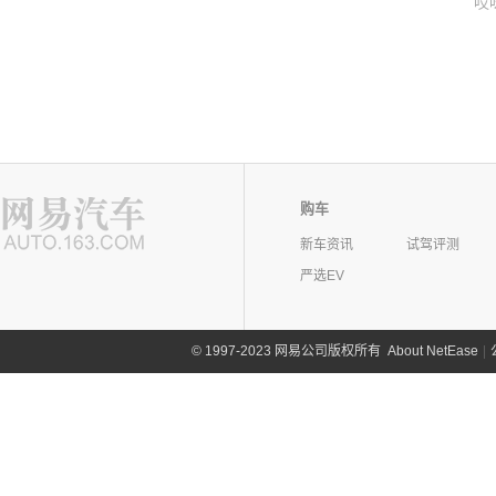
哎
购车
新车资讯
试驾评测
严选EV
©
1997-2023 网易公司版权所有
About NetEase
|