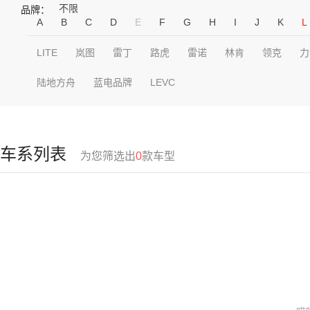
不限
品牌：
A
B
C
D
E
F
G
H
I
J
K
L
LITE
岚图
雷丁
路虎
雷诺
林肯
领克
力
陆地方舟
蓝电品牌
LEVC
车系列表
为您筛选出
0
款车型