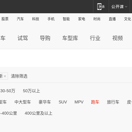
股票
汽车
科技
手机
智能
家电
时尚
直播
文化
新车
试驾
导购
车型库
行业
视频
斯
×
清除筛选
30-50万
50万以上
型车
中大型车
豪华车
SUV
MPV
跑车
旅行车
皮
0-400公里
400公里及以上