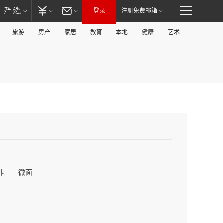
登录
注册免费邮箱
旅游
房产
家居
教育
本地
健康
艺术
卡
微面