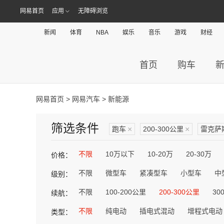
网易首页
应用
无障碍浏览
新闻
体育
NBA
娱乐
音乐
游戏
财经
首页
购车
网易首页
>
网易汽车
> 新能源
筛选条件
跑车
×
200-300公里
×
雷克萨
不限
10万以下
10-20万
20-30万
价格：
不限
微型车
紧凑型车
小型车
中
级别：
不限
100-200公里
200-300公里
30
续航：
不限
纯电动
插电式混动
增程式电动
类型：