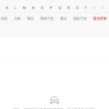
K
L
M
N
O
P
Q
R
S
T
U
V
领克
力帆
理念
理想汽车
雷达
猎豹汽车
雷克萨斯