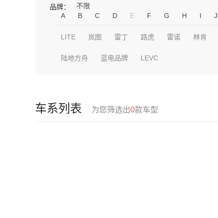
不限
品牌：
A
B
C
D
E
F
G
H
I
J
LITE
岚图
雷丁
路虎
雷诺
林肯
陆地方舟
蓝电品牌
LEVC
车系列表
为您筛选出
0
款车型