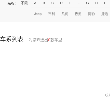
不限
A
B
C
D
E
F
G
H
I
品牌：
Jeep
吉利
几何
极氪
捷豹
捷途
车系列表
为您筛选出
0
款车型
哎