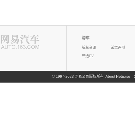
购车
新车资讯
试驾评测
严选EV
©
1997-2023 网易公司版权所有
About NetEase
|