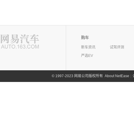
购车
新车资讯
试驾评测
严选EV
©
1997-2023 网易公司版权所有
About NetEase
|