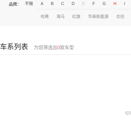
不限
A
B
C
D
E
F
G
H
I
品牌：
哈弗
海马
红旗
华泰新能源
合创
车系列表
为您筛选出
0
款车型
哎