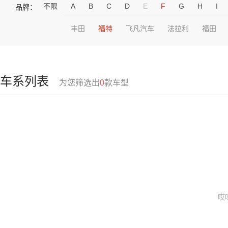
不限
A
B
C
D
E
F
G
H
I
品牌：
丰田
福特
飞凡汽车
法拉利
福田
车系列表
为您筛选出
0
款车型
哎