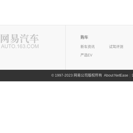
购车
新车资讯
试驾评测
严选EV
©
1997-2023 网易公司版权所有
About NetEase
|