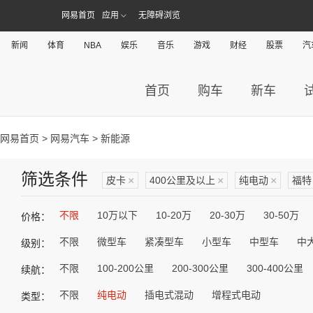
网易首页
应用
无障碍浏览
新闻
体育
NBA
娱乐
音乐
游戏
财经
股票
汽
首页
购车
新车
网易首页
>
网易汽车
> 新能源
筛选条件
皮卡
×
400公里及以上
×
纯电动
×
福特
不限
10万以下
10-20万
20-30万
30-50万
价格：
不限
微型车
紧凑型车
小型车
中型车
中
级别：
不限
100-200公里
200-300公里
300-400公里
续航：
不限
纯电动
插电式混动
增程式电动
类型：