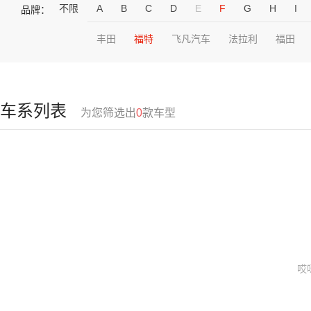
不限
A
B
C
D
E
F
G
H
I
品牌：
丰田
福特
飞凡汽车
法拉利
福田
车系列表
为您筛选出
0
款车型
哎