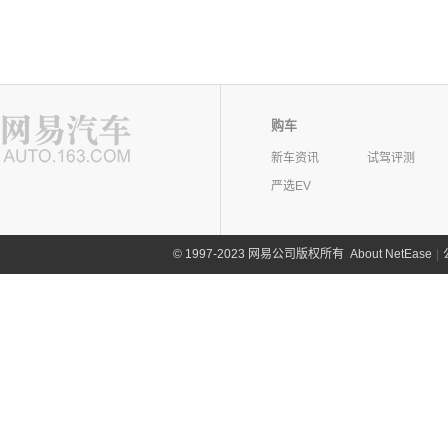
购车
新车资讯
试驾评测
严选EV
©
1997-2023 网易公司版权所有
About NetEase
|