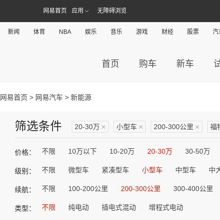
网易首页
应用
无障碍浏览
新闻
体育
NBA
娱乐
音乐
游戏
财经
股票
汽
首页
购车
新车
网易首页
>
网易汽车
> 新能源
筛选条件
20-30万
×
小型车
×
200-300公里
×
福
不限
10万以下
10-20万
20-30万
30-50万
价格：
不限
微型车
紧凑型车
小型车
中型车
中
级别：
不限
100-200公里
200-300公里
300-400公里
续航：
不限
纯电动
插电式混动
增程式电动
类型：