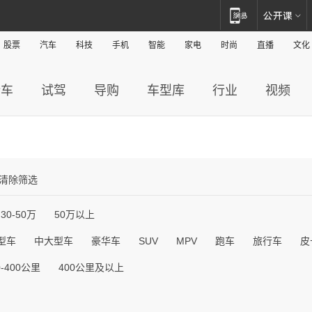
股票
汽车
科技
手机
智能
家电
时尚
直播
文化
新车
试驾
导购
车型库
行业
视频
清除筛选
30-50万
50万以上
型车
中大型车
豪华车
SUV
MPV
跑车
旅行车
皮
0-400公里
400公里及以上