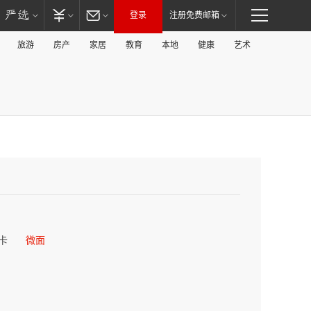
登录
注册免费邮箱
旅游
房产
家居
教育
本地
健康
艺术
卡
微面