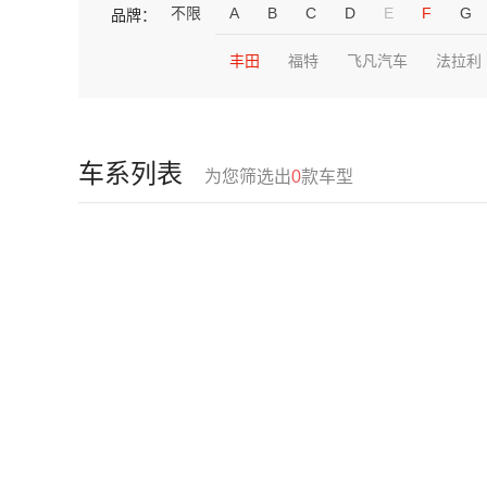
不限
A
B
C
D
E
F
G
品牌：
丰田
福特
飞凡汽车
法拉利
车系列表
为您筛选出
0
款车型