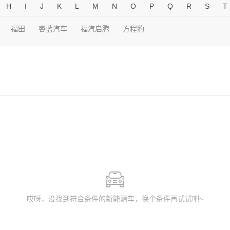
H
I
J
K
L
M
N
O
P
Q
R
S
T
福田
睿蓝汽车
福汽启腾
方程豹
哎呀，没找到符合条件的新能源车，换个条件再试试吧~