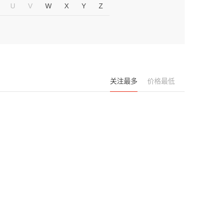
U
V
W
X
Y
Z
关注最多
价格最低