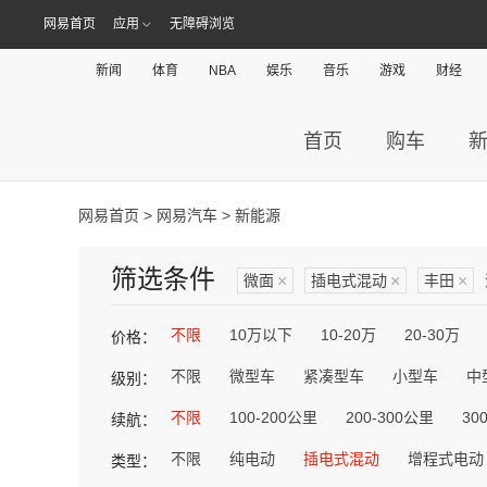
网易首页
应用
无障碍浏览
新闻
体育
NBA
娱乐
音乐
游戏
财经
首页
购车
网易首页
>
网易汽车
> 新能源
筛选条件
微面
×
插电式混动
×
丰田
×
不限
10万以下
10-20万
20-30万
价格：
不限
微型车
紧凑型车
小型车
中
级别：
不限
100-200公里
200-300公里
30
续航：
不限
纯电动
插电式混动
增程式电动
类型：