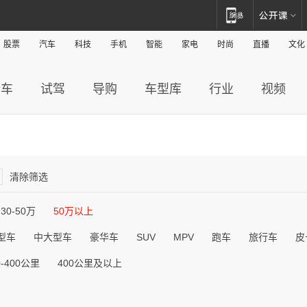
股票
汽车
科技
手机
智能
家电
时尚
直播
文化
新车
试驾
导购
车型库
行业
视频
清除筛选
30-50万
50万以上
型车
中大型车
豪华车
SUV
MPV
跑车
旅行车
皮
0-400公里
400公里及以上