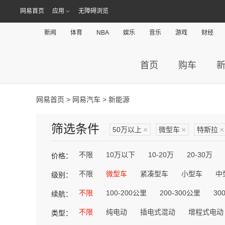
网易首页
应用
无障碍浏览
新闻
体育
NBA
娱乐
音乐
游戏
财经
首页
购车
网易首页
>
网易汽车
> 新能源
筛选条件
50万以上
×
微型车
×
特斯拉
×
不限
10万以下
10-20万
20-30万
价格：
不限
微型车
紧凑型车
小型车
中
级别：
不限
100-200公里
200-300公里
30
续航：
不限
纯电动
插电式混动
增程式电动
类型：