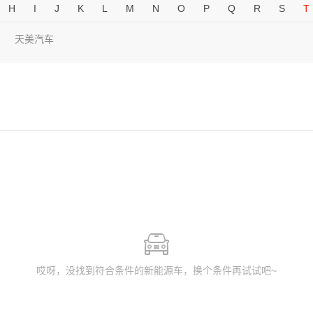
H
I
J
K
L
M
N
O
P
Q
R
S
T
天美汽车
哎呀，没找到符合条件的新能源车，换个条件再试试吧~