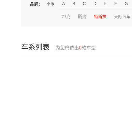
不限
A
B
C
D
E
F
G
品牌：
坦克
腾势
特斯拉
天际汽车
车系列表
为您筛选出
0
款车型