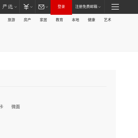
登录
注册免费邮箱
旅游
房产
家居
教育
本地
健康
艺术
卡
微面