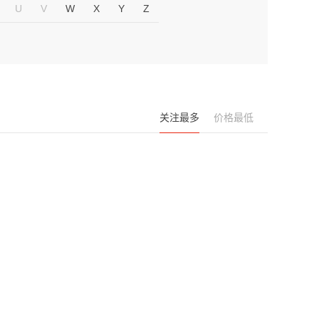
U
V
W
X
Y
Z
关注最多
价格最低