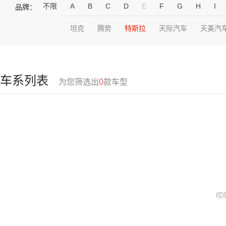
不限
A
B
C
D
E
F
G
H
I
品牌：
坦克
腾势
特斯拉
天际汽车
天美汽
车系列表
为您筛选出
0
款车型
哎