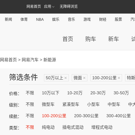
网易首页
应用
无障碍浏览
新闻
体育
NBA
娱乐
音乐
游戏
财经
股票
汽
首页
购车
新车
网易首页
>
网易汽车
> 新能源
筛选条件
50万以上
×
微面
×
100-200公里
×
特
不限
10万以下
10-20万
20-30万
30-50万
价格：
不限
微型车
紧凑型车
小型车
中型车
中
级别：
不限
100-200公里
200-300公里
300-400公里
续航：
不限
纯电动
插电式混动
增程式电动
类型：