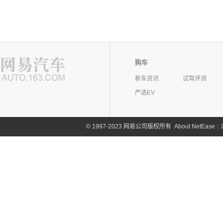
购车
新车资讯
试驾评测
严选EV
©
1997-2023 网易公司版权所有
About NetEase
|