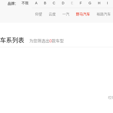
不限
A
B
C
D
E
F
G
H
I
品牌：
仰望
云度
一汽
野马汽车
裕路汽车
车系列表
为您筛选出
0
款车型
哎