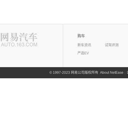
购车
新车资讯
试驾评测
严选EV
©
1997-2023 网易公司版权所有
About NetEase
|