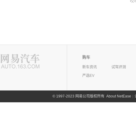
哎
购车
新车资讯
试驾评测
严选EV
©
1997-2023 网易公司版权所有
About NetEase
|