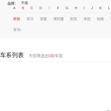
不限
品牌：
A
B
C
D
E
F
G
H
I
J
K
L
奔驰
宝马
宝骏
保时捷
别克
本田
标致
宝马i
车系列表
为您筛选出
0
款车型