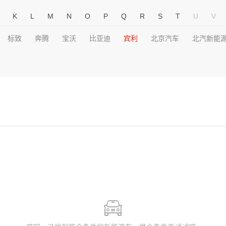
K
L
M
N
O
P
Q
R
S
T
U
V
标致
奔腾
宝沃
比亚迪
宾利
北京汽车
北汽新能