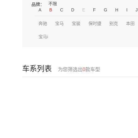
不限
品牌：
A
B
C
D
E
F
G
H
I
J
奔驰
宝马
宝骏
保时捷
别克
本田
宝马i
车系列表
为您筛选出
0
款车型