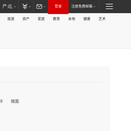
登录
注册免费邮箱
旅游
房产
家居
教育
本地
健康
艺术
卡
微面