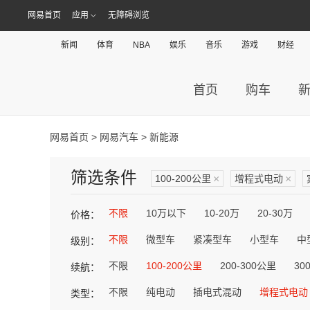
网易首页
应用
无障碍浏览
新闻
体育
NBA
娱乐
音乐
游戏
财经
首页
购车
网易首页
>
网易汽车
> 新能源
筛选条件
100-200公里
×
增程式电动
×
不限
10万以下
10-20万
20-30万
价格：
不限
微型车
紧凑型车
小型车
中
级别：
不限
100-200公里
200-300公里
30
续航：
不限
纯电动
插电式混动
增程式电动
类型：