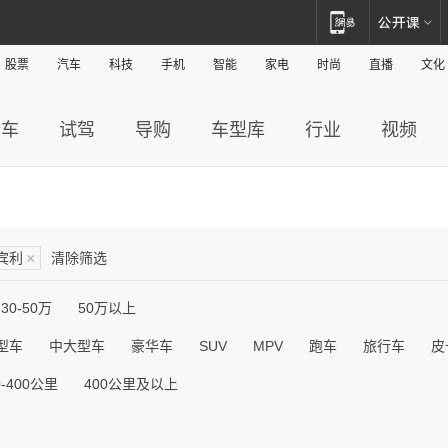
股票
汽车
科技
手机
智能
家电
时尚
直播
文化
新车
试驾
导购
车型库
行业
视频
宾利
×
清除筛选
30-50万
50万以上
型车
中大型车
豪华车
SUV
MPV
跑车
旅行车
皮
0-400公里
400公里及以上