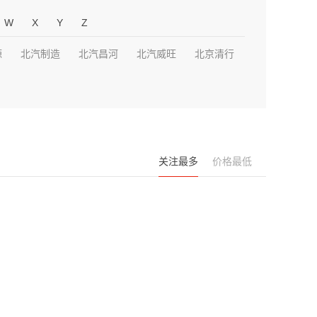
W
X
Y
Z
源
北汽制造
北汽昌河
北汽威旺
北京清行
关注最多
价格最低