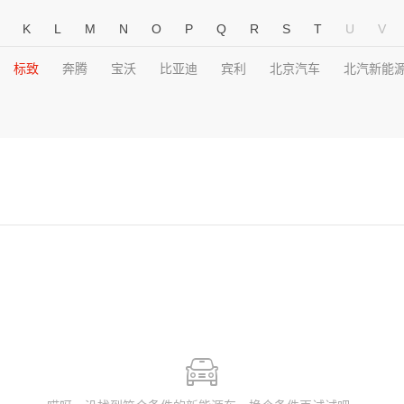
K
L
M
N
O
P
Q
R
S
T
U
V
标致
奔腾
宝沃
比亚迪
宾利
北京汽车
北汽新能