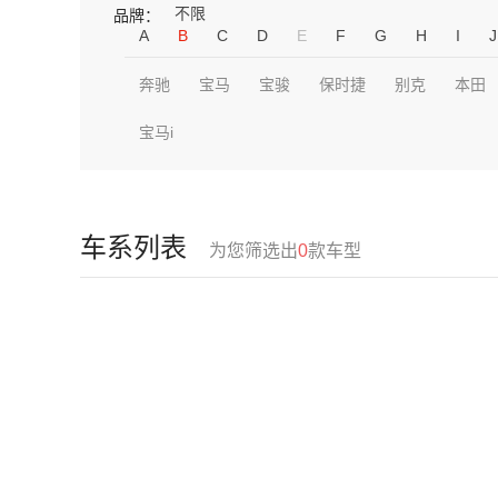
不限
品牌：
A
B
C
D
E
F
G
H
I
J
奔驰
宝马
宝骏
保时捷
别克
本田
宝马i
车系列表
为您筛选出
0
款车型