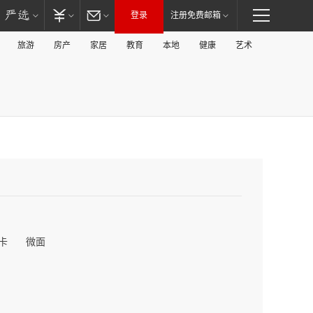
登录
注册免费邮箱
旅游
房产
家居
教育
本地
健康
艺术
卡
微面