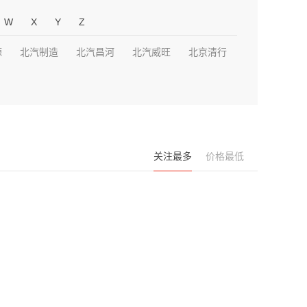
W
X
Y
Z
源
北汽制造
北汽昌河
北汽威旺
北京清行
关注最多
价格最低