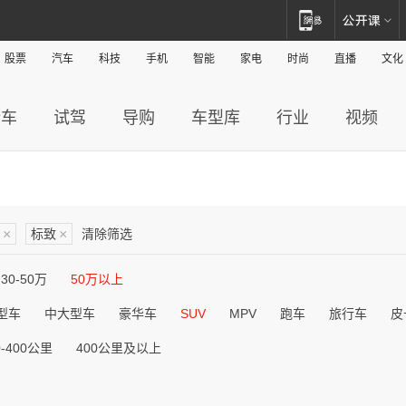
股票
汽车
科技
手机
智能
家电
时尚
直播
文化
新车
试驾
导购
车型库
行业
视频
×
标致
×
清除筛选
30-50万
50万以上
型车
中大型车
豪华车
SUV
MPV
跑车
旅行车
皮
0-400公里
400公里及以上