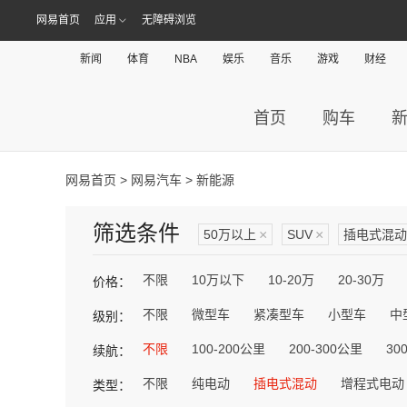
网易首页
应用
无障碍浏览
新闻
体育
NBA
娱乐
音乐
游戏
财经
首页
购车
网易首页
>
网易汽车
> 新能源
筛选条件
50万以上
×
SUV
×
插电式混动
不限
10万以下
10-20万
20-30万
价格：
不限
微型车
紧凑型车
小型车
中
级别：
不限
100-200公里
200-300公里
30
续航：
不限
纯电动
插电式混动
增程式电动
类型：