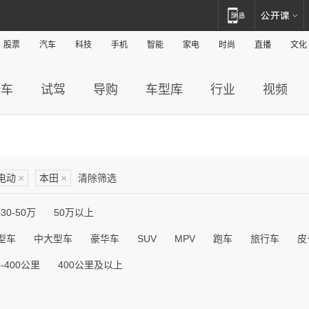
股票
汽车
科技
手机
智能
家电
时尚
直播
文化
新车
试驾
导购
车型库
行业
视频
电动
×
本田
×
清除筛选
30-50万
50万以上
型车
中大型车
豪华车
SUV
MPV
跑车
旅行车
皮
0-400公里
400公里及以上