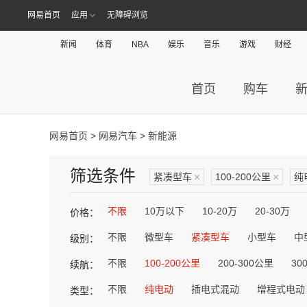
网易首页
应用
无障碍浏览
新闻
体育
NBA
娱乐
音乐
游戏
财经
首页
购车
网易首页
>
网易汽车
> 新能源
筛选条件
紧凑型车
×
100-200公里
×
纯
不限
10万以下
10-20万
20-30万
价格：
不限
微型车
紧凑型车
小型车
中
级别：
不限
100-200公里
200-300公里
30
续航：
不限
纯电动
插电式混动
增程式电动
类型：