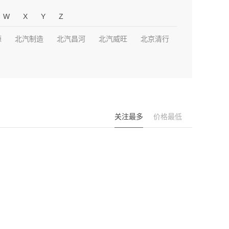
W
X
Y
Z
源
北汽制造
北汽昌河
北汽威旺
北京清行
关注最多
价格最低