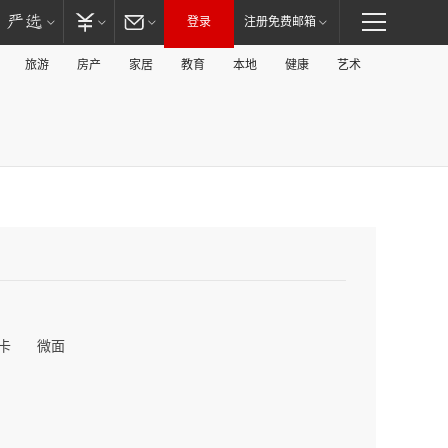
登录
注册免费邮箱
旅游
房产
家居
教育
本地
健康
艺术
卡
微面