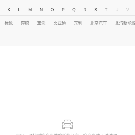
K
L
M
N
O
P
Q
R
S
T
U
V
标致
奔腾
宝沃
比亚迪
宾利
北京汽车
北汽新能