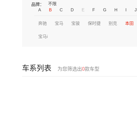
不限
品牌：
A
B
C
D
E
F
G
H
I
J
奔驰
宝马
宝骏
保时捷
别克
本田
宝马i
车系列表
为您筛选出
0
款车型