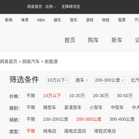
网易首页
应用
无障碍浏览
新闻
体育
NBA
娱乐
音乐
游戏
财经
股票
汽
首页
购车
新车
网易首页
>
网易汽车
> 新能源
筛选条件
10万以下
×
跑车
×
200-300公里
×
北
不限
10万以下
10-20万
20-30万
30-50万
价格：
不限
微型车
紧凑型车
小型车
中型车
中
级别：
不限
100-200公里
200-300公里
300-400公里
续航：
不限
纯电动
插电式混动
增程式电动
类型：