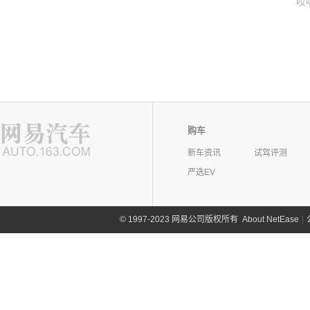
哎
购车
新车资讯
试驾评测
严选EV
©
1997-2023 网易公司版权所有
About NetEase
|