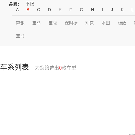
不限
品牌：
A
B
C
D
E
F
G
H
I
J
K
L
奔驰
宝马
宝骏
保时捷
别克
本田
标致
宝马i
车系列表
为您筛选出
0
款车型