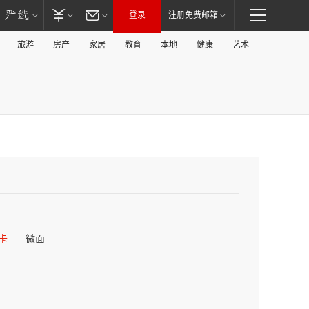
登录
注册免费邮箱
旅游
房产
家居
教育
本地
健康
艺术
卡
微面