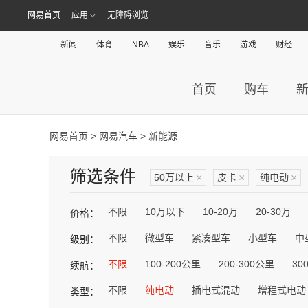
网易首页
应用
无障碍浏览
新闻
体育
NBA
娱乐
音乐
游戏
财经
首页
购车
网易首页
>
网易汽车
> 新能源
筛选条件
50万以上
×
皮卡
×
纯电动
×
不限
10万以下
10-20万
20-30万
价格：
不限
微型车
紧凑型车
小型车
中
级别：
不限
100-200公里
200-300公里
30
续航：
不限
纯电动
插电式混动
增程式电动
类型：