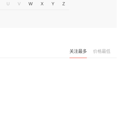
U
V
W
X
Y
Z
关注最多
价格最低