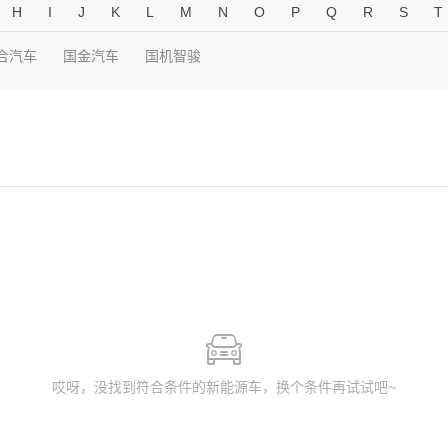
H
I
J
K
L
M
N
O
P
Q
R
S
T
合汽车
国金汽车
国机智骏
哎呀，没找到符合条件的新能源车，换个条件再试试吧~