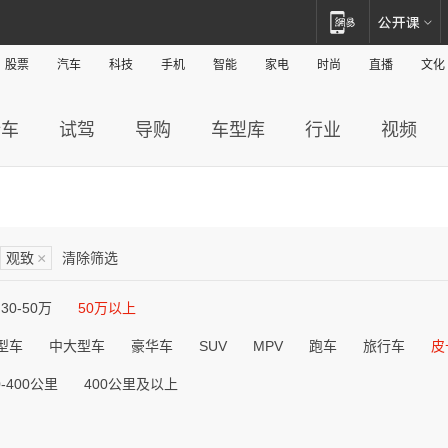
股票
汽车
科技
手机
智能
家电
时尚
直播
文化
新车
试驾
导购
车型库
行业
视频
观致
×
清除筛选
30-50万
50万以上
型车
中大型车
豪华车
SUV
MPV
跑车
旅行车
皮
0-400公里
400公里及以上