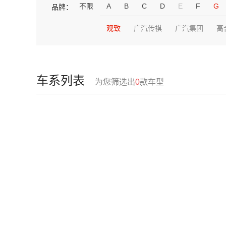
不限
A
B
C
D
E
F
G
品牌：
观致
广汽传祺
广汽集团
高
车系列表
为您筛选出
0
款车型