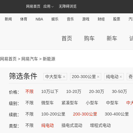
网易首页
应用
无障碍浏览
新闻
体育
NBA
娱乐
音乐
游戏
财经
股票
汽
首页
购车
新车
网易首页
>
网易汽车
> 新能源
筛选条件
中大型车
×
200-300公里
×
纯电动
×
奇
不限
10万以下
10-20万
20-30万
30-50万
价格：
不限
微型车
紧凑型车
小型车
中型车
中
级别：
不限
100-200公里
200-300公里
300-400公里
续航：
不限
纯电动
插电式混动
增程式电动
类型：