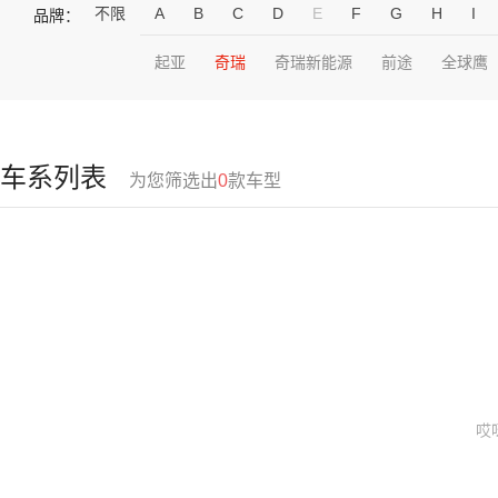
不限
A
B
C
D
E
F
G
H
I
品牌：
起亚
奇瑞
奇瑞新能源
前途
全球鹰
车系列表
为您筛选出
0
款车型
哎