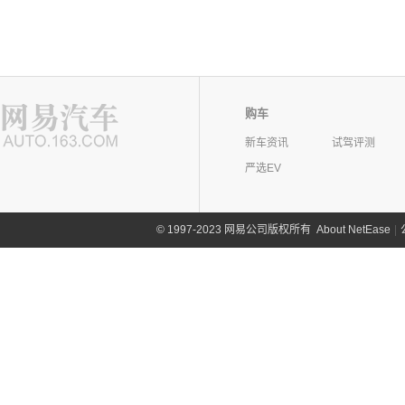
购车
新车资讯
试驾评测
严选EV
©
1997-2023 网易公司版权所有
About NetEase
|