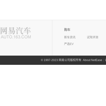
购车
新车资讯
试驾评测
严选EV
©
1997-2023 网易公司版权所有
About NetEase
|