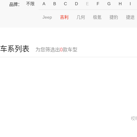
不限
A
B
C
D
E
F
G
H
I
品牌：
Jeep
吉利
几何
极氪
捷豹
捷途
车系列表
为您筛选出
0
款车型
哎