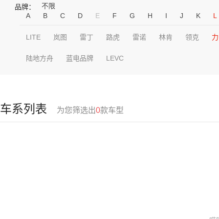
不限
品牌：
A
B
C
D
E
F
G
H
I
J
K
L
LITE
岚图
雷丁
路虎
雷诺
林肯
领克
力
陆地方舟
蓝电品牌
LEVC
车系列表
为您筛选出
0
款车型