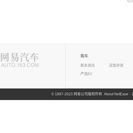
哎
购车
新车资讯
试驾评测
严选EV
©
1997-2023 网易公司版权所有
About NetEase
|