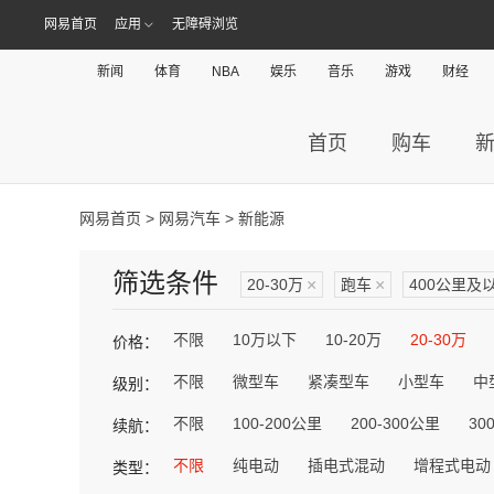
网易首页
应用
无障碍浏览
新闻
体育
NBA
娱乐
音乐
游戏
财经
首页
购车
网易首页
>
网易汽车
> 新能源
筛选条件
20-30万
×
跑车
×
400公里及
不限
10万以下
10-20万
20-30万
价格：
不限
微型车
紧凑型车
小型车
中
级别：
不限
100-200公里
200-300公里
30
续航：
不限
纯电动
插电式混动
增程式电动
类型：