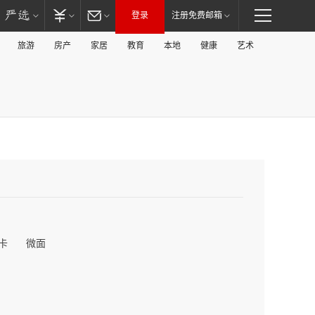
登录
注册免费邮箱
旅游
房产
家居
教育
本地
健康
艺术
卡
微面