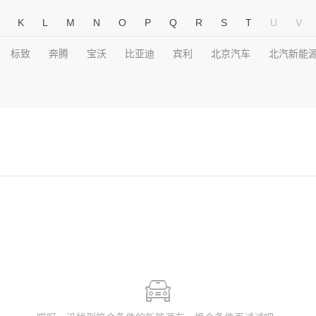
K
L
M
N
O
P
Q
R
S
T
U
V
标致
奔腾
宝沃
比亚迪
宾利
北京汽车
北汽新能