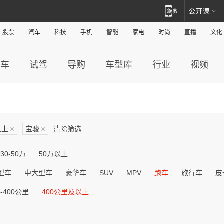
股票
汽车
科技
手机
智能
家电
时尚
直播
文化
新车
试驾
导购
车型库
行业
视频
以上
×
宝骏
×
清除筛选
30-50万
50万以上
型车
中大型车
豪华车
SUV
MPV
跑车
旅行车
皮
0-400公里
400公里及以上