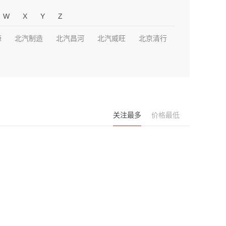
W
X
Y
Z
源
北汽制造
北汽昌河
北汽威旺
北京清行
关注最多
价格最低