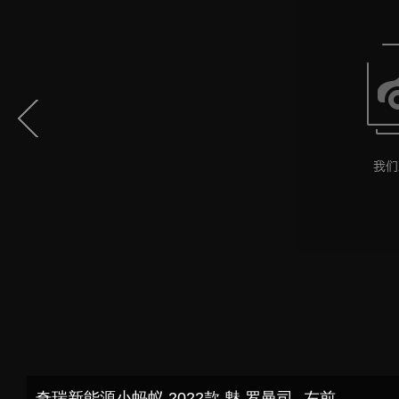
奇瑞新能源小蚂蚁 2022款 魅 罗曼司--左前