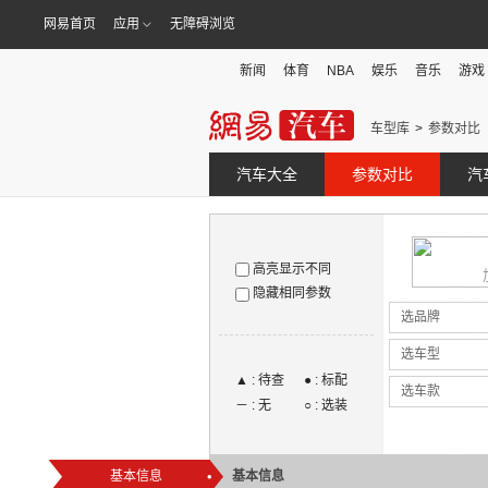
网易首页
应用
无障碍浏览
新闻
体育
NBA
娱乐
音乐
游戏
车型库
参数对比
汽车大全
参数对比
汽
高亮显示不同
隐藏相同参数
选品牌
选车型
▲ : 待查
● : 标配
选车款
－ : 无
○ : 选装
基本信息
基本信息