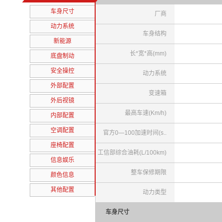
车身尺寸
厂商
动力系统
车身结构
新能源
长*宽*高(mm)
底盘制动
安全操控
动力系统
外部配置
变速箱
外后视镜
最高车速(Km/h)
内部配置
空调配置
官方0—100加速时间(s..
座椅配置
工信部综合油耗(L/100km)
信息娱乐
整车保修期限
颜色信息
其他配置
动力类型
车身尺寸