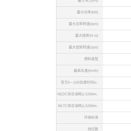
最大马力(Ps)
最大功率(kW)
最大功率转速(rpm)
最大扭矩(N·m)
最大扭矩转速(rpm)
燃料类型
最高车速(Km/h)
官方0—100加速时间(s..
NEDC综合油耗(L/100km..
WLTC综合油耗(L/100km..
环保标准
挡位数