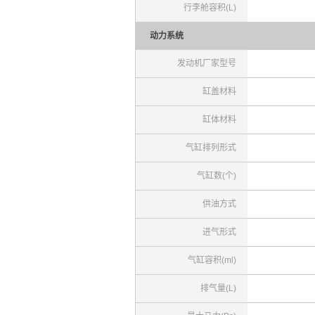
行李舱容积(L)
动力系统
发动机厂家型号
缸盖材料
缸体材料
气缸排列形式
气缸数(个)
供油方式
进气形式
气缸容积(ml)
排气量(L)