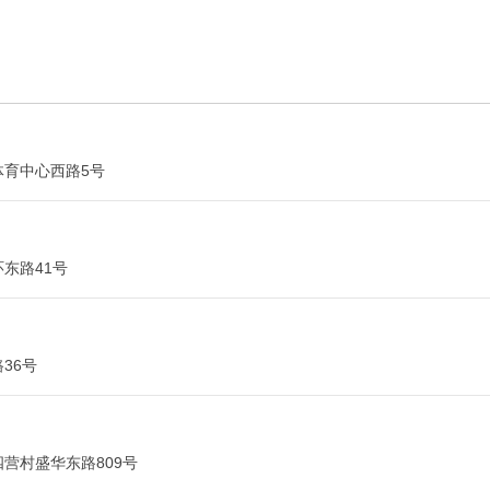
体育中心西路5号
环东路41号
36号
四营村盛华东路809号