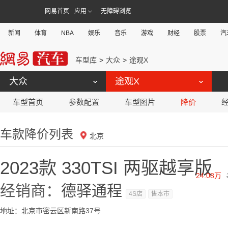
网易首页
应用
无障碍浏览
新闻
体育
NBA
娱乐
音乐
游戏
财经
股票
汽
车型库
大众
途观X
大众
途观X
车型首页
参数配置
车型图片
降价
车款降价列表
北京
2023款 330TSI 两驱越享版
24.08万
经销商：
德驿通程
4S店
售本市
地址：北京市密云区新南路37号