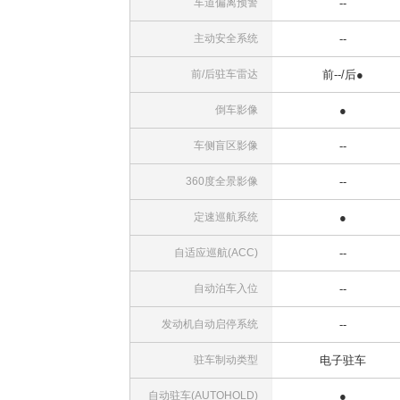
车道偏离预警
--
主动安全系统
--
前/后驻车雷达
前--/后●
倒车影像
●
车侧盲区影像
--
360度全景影像
--
定速巡航系统
●
自适应巡航(ACC)
--
自动泊车入位
--
发动机自动启停系统
--
驻车制动类型
电子驻车
自动驻车(AUTOHOLD)
●