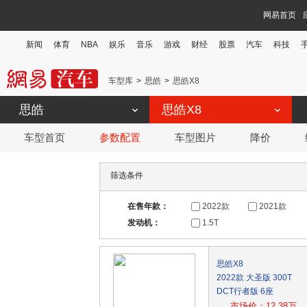
网易首页
新闻
体育
NBA
娱乐
音乐
游戏
财经
股票
汽车
科技
车型库
思皓
思皓X8
思皓
思皓X8
车型首页
参数配置
车型图片
降价
筛选条件
在售年款：
2022款
2021款
发动机：
1.5T
思皓X8
2022款 大圣版 300T
DCT行者版 6座
市场价：12.38万