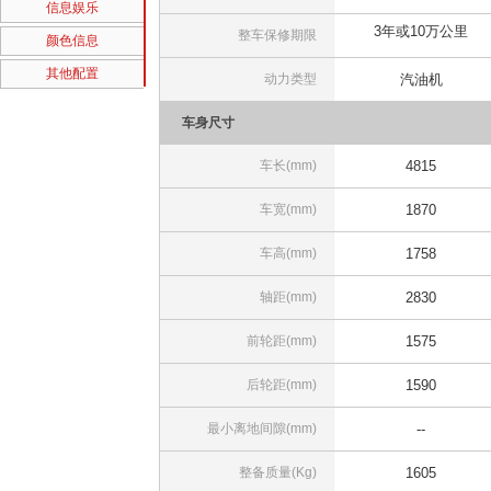
信息娱乐
3年或10万公里
整车保修期限
颜色信息
其他配置
动力类型
汽油机
车身尺寸
车长(mm)
4815
车宽(mm)
1870
车高(mm)
1758
轴距(mm)
2830
前轮距(mm)
1575
后轮距(mm)
1590
最小离地间隙(mm)
--
整备质量(Kg)
1605