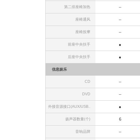
第二排座椅加热
--
座椅通风
--
座椅按摩
--
前座中央扶手
●
后座中央扶手
●
信息娱乐
CD
--
DVD
--
外接音源接口(AUX/USB..
●
扬声器数量(个)
6
音响品牌
--