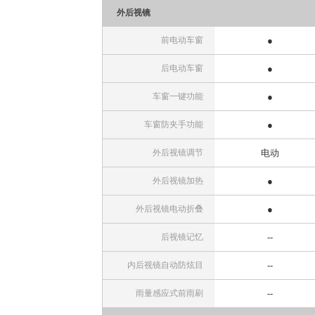
外后视镜
前电动车窗
●
后电动车窗
●
车窗一键功能
●
车窗防夹手功能
●
外后视镜调节
电动
外后视镜加热
●
外后视镜电动折叠
●
后视镜记忆
--
内后视镜自动防炫目
--
雨量感应式前雨刷
--