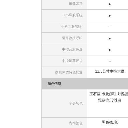
车载蓝牙
●
GPS导航系统
●
手机互联/映射
--
道路救援呼叫
●
中控台彩色屏
●
中控屏幕尺寸
--
12.3英寸中控大屏
多媒体类特色配置
颜色信息
宝石蓝,卡曼娜红,炫酷黑
雅致棕,珍珠白
车身颜色
黑色/红色
内饰颜色