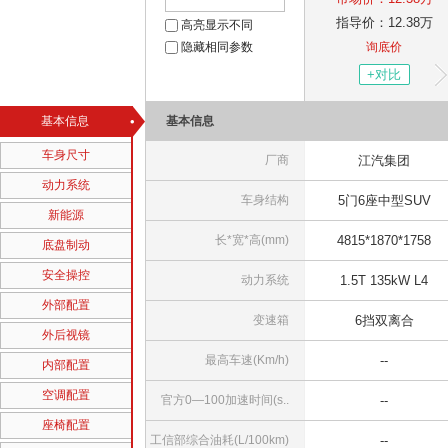
指导价：
12.38
万
高亮显示不同
隐藏相同参数
询底价
+
对比
基本信息
基本信息
车身尺寸
厂商
江汽集团
动力系统
车身结构
5门6座中型SUV
新能源
长*宽*高(mm)
4815*1870*1758
底盘制动
安全操控
动力系统
1.5T 135kW L4
外部配置
变速箱
6挡双离合
外后视镜
最高车速(Km/h)
--
内部配置
空调配置
官方0—100加速时间(s..
--
座椅配置
工信部综合油耗(L/100km)
--