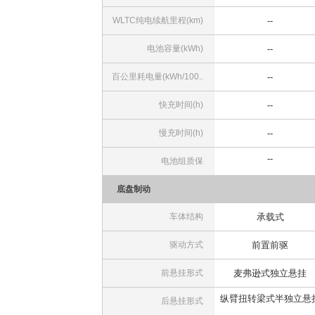
WLTC纯电续航里程(km)
--
电池容量(kWh)
--
百公里耗电量(kWh/100..
--
快充时间(h)
--
慢充时间(h)
--
--
电池组质保
底盘制动
车体结构
承载式
驱动方式
前置前驱
前悬挂形式
麦弗逊式独立悬挂
纵臂扭转梁式半独立悬
后悬挂形式