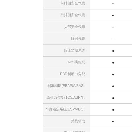
前排侧安全气囊
--
后排侧安全气囊
--
头部安全气帘
--
膝部气囊
--
胎压监测系统
●
ABS防抱死
●
EBD制动力分配
●
刹车辅助(EBA/BA/BAS..
●
牵引力控制(TCS/ASR/T..
●
车身稳定系统(ESP/VDC..
●
并线辅助
--