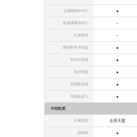
上坡辅助(HAC)
●
陡坡缓降(HDC)
--
可变悬挂
--
发动机电子防盗
●
车内中控锁
●
遥控钥匙
●
无钥匙启动
●
无钥匙进入
●
外部配置
天窗类型
全景天窗
后雨刷
●