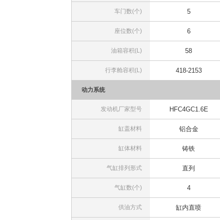
车门数(个)
5
座位数(个)
6
油箱容积(L)
58
行李舱容积(L)
418-2153
动力系统
发动机厂家型号
HFC4GC1.6E
缸盖材料
铝合金
缸体材料
铸铁
气缸排列形式
直列
气缸数(个)
4
供油方式
缸内直喷