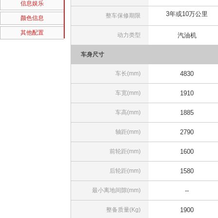
信息娱乐
3年或10万公里
整车保修期限
颜色信息
其他配置
动力类型
汽油机
车身尺寸
车长(mm)
4830
车宽(mm)
1910
车高(mm)
1885
轴距(mm)
2790
前轮距(mm)
1600
后轮距(mm)
1580
最小离地间隙(mm)
--
整备质量(Kg)
1900