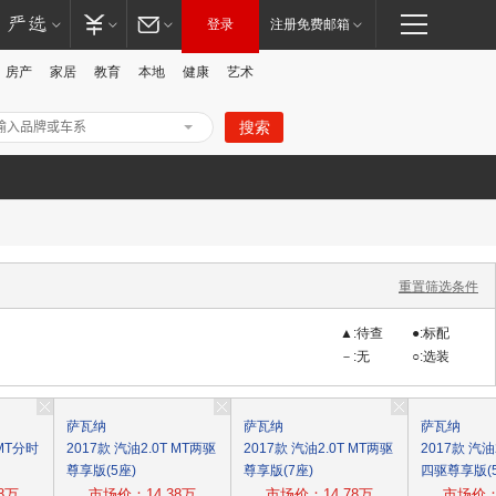
登录
注册免费邮箱
房产
家居
教育
本地
健康
艺术
搜索
打
重置筛选条件
▲:待查
●:标配
－:无
○:选装
萨瓦纳
萨瓦纳
萨瓦纳
 MT分时
2017款 汽油2.0T MT两驱
2017款 汽油2.0T MT两驱
2017款 汽油
开/
尊享版(5座)
尊享版(7座)
四驱尊享版(5
8万
市场价：14.38万
市场价：14.78万
市场价：1