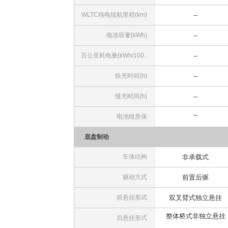
WLTC纯电续航里程(km)
--
电池容量(kWh)
--
百公里耗电量(kWh/100..
--
快充时间(h)
--
慢充时间(h)
--
--
电池组质保
底盘制动
车体结构
非承载式
驱动方式
前置后驱
前悬挂形式
双叉臂式独立悬挂
整体桥式非独立悬挂
后悬挂形式