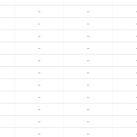
--
--
-
--
--
-
--
--
-
--
--
-
--
--
-
--
--
-
--
--
-
--
--
-
--
--
-
--
--
-
--
--
-