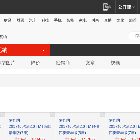
财经
股票
汽车
科技
手机
智能
家电
时尚
直播
文化
旅游
瓦纳
瓦纳
车型图片
降价
经销商
文章
视频
萨瓦纳
萨瓦纳
萨瓦纳
驱
2017款 汽油2.0T MT两驱
2017款 汽油2.0T MT分时
2017款 汽油2.0T
豪华版(7座)
四驱豪华版(5座)
四驱豪华版(7座)
市场价：13.58万
市场价：14.78万
市场价：15.1