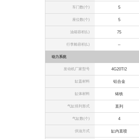
车门数(个)
5
座位数(个)
5
油箱容积(L)
75
行李舱容积(L)
--
动力系统
发动机厂家型号
4G20TI2
缸盖材料
铝合金
缸体材料
铸铁
气缸排列形式
直列
气缸数(个)
4
供油方式
缸内直喷