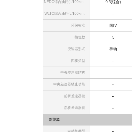
NEDC综合油耗(L/100km..
9.3(综合)
WLTC综合油耗(L/100km..
--
环保标准
国IV
挡位数
5
变速器形式
手动
四驱类型
--
中央差速器结构
--
中央差速器锁止功能
--
前桥差速器锁
--
后桥差速器锁
--
新能源
电动机类型
--