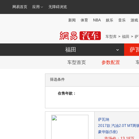
网易首页
应用
无障碍浏览
新闻
体育
NBA
娱乐
音乐
游戏
车型库
福田
萨
福田
萨
车型首页
参数配置
筛选条件
在售年款：
萨瓦纳
2017款 汽油2.0T MT两
豪华版(5座)
市场价：13.18万