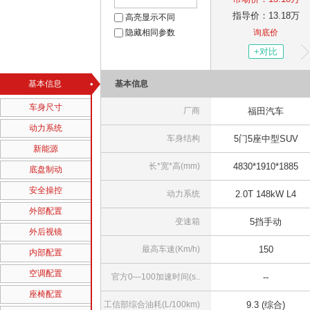
指导价：
13.18
万
高亮显示不同
隐藏相同参数
询底价
+
对比
基本信息
基本信息
车身尺寸
厂商
福田汽车
动力系统
车身结构
5门5座中型SUV
新能源
长*宽*高(mm)
4830*1910*1885
底盘制动
安全操控
动力系统
2.0T 148kW L4
外部配置
变速箱
5挡手动
外后视镜
最高车速(Km/h)
150
内部配置
空调配置
官方0—100加速时间(s..
--
座椅配置
工信部综合油耗(L/100km)
9.3 (综合)