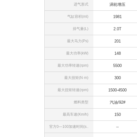
进气形式
涡轮增压
气缸容积(ml)
1981
排气量(L)
2.0T
最大马力(Ps)
201
最大功率(kW)
148
最大功率转速(rpm)
5500
最大扭矩(N·m)
300
最大扭矩转速(rpm)
1500-4500
燃料类型
汽油/92#
最高车速(Km/h)
150
官方0—100加速时间(s..
--